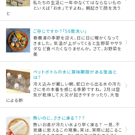
私たちの生活に一年中なくてはならないもの
といえば「お水」ですよね。 朝起きて顔を洗う
と
ご存じですか？「50度洗い」
春爛漫の季節を迎え、日に日に暖かくなって
きました。 気温が上がってくると生野菜やサラ
ダなど食べたくなりませんか。 さて、お野菜を
美
ペットボトルの水に賞味期限がある理由と
は？
冷え込みが厳しい朝、蛇口から出る水の冷た
さに冬の本番を感じる季節ですね。 2月は空
気が乾燥して火災が起きやすかったり、大雪
による断
熱いのに、さきに凍る？？？
熱いお湯が冷たい水より早く凍る？ 一見、不
思議に思えるこの現象。実は、実際に起こるこ