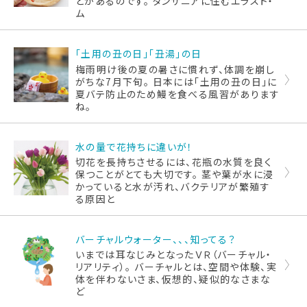
とがあるのです。 タンザニアに住むエラスト・
ム
「土用の丑の日」「丑湯」の日
梅雨明け後の夏の暑さに慣れず、体調を崩し
がちな7月下旬。 日本には「土用の丑の日」に
夏バテ防止のため鰻を食べる風習があります
ね。
水の量で花持ちに違いが！
切花を長持ちさせるには、花瓶の水質を良く
保つことがとても大切です。 茎や葉が水に浸
かっていると水が汚れ、バクテリアが繁殖す
る原因と
バーチャルウォーター、、、知ってる？
いまでは耳なじみとなったＶＲ（バーチャル・
リアリティ）。 バーチャルとは、空間や体験、実
体を伴わないさま、仮想的、疑似的なさまな
ど