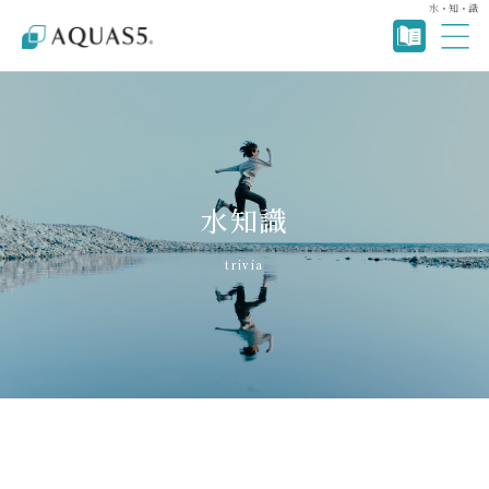
水・知・識
水知識
trivia